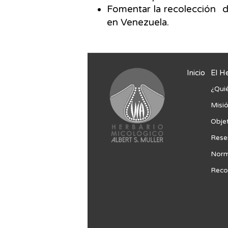
Fomentar la recolección d
en Venezuela.
Inicio
El H
¿Qui
Misió
Obje
Rese
Norm
Reco