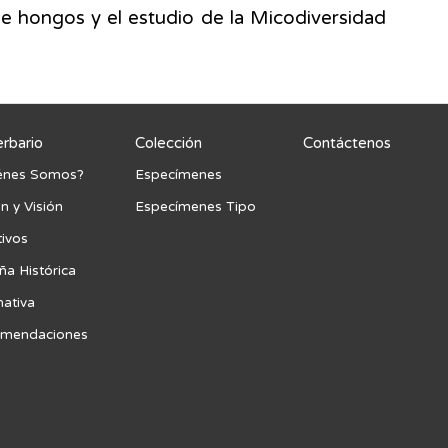
e hongos y el estudio de la Micodiversidad
erbario
Colección
Contáctenos
énes Somos?
Especímenes
n y Visión
Especímenes Tipo
tivos
ña Histórica
ativa
mendaciones